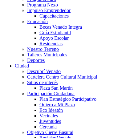
Programa Nexo
Impulso Emprendedor
Capacitaciones
Educación
Becas Venado Integra
Guía Estudiantil
Apoyo Escolar
Residencias
Nuestro Terreno
Talleres Municipales
Deportes
Ciudad
Descubrí Venado
Cartelera Centro Cultural Municipal
Sitios de interés
Plaza San Martín
Participación Ciudadana
Plan Estratégico Participativo
Quiero a Mi Plaza
Eco Ideatón
Vecinales
Juventudes
Cercania
Objetivo Cierre Basural
Reciclar Venado