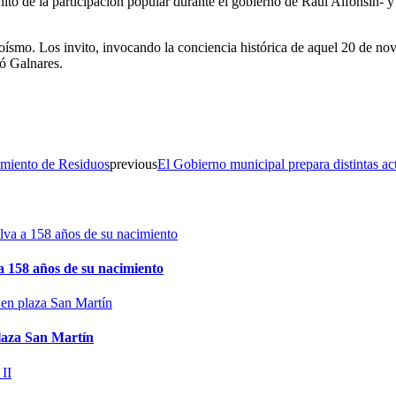
hito de la participación popular durante el gobierno de Raúl Alfonsín- 
roísmo. Los invito, invocando la conciencia histórica de aquel 20 de nov
tó Galnares.
tamiento de Residuos
previous
El Gobierno municipal prepara distintas ac
 158 años de su nacimiento
plaza San Martín