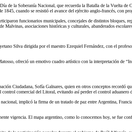
a de la Soberanía Nacional, que recuerda la Batalla de la Vuelta de Ob
e 1845, cuando se resistió el avance del ejército anglo-francés, con pro
rticiparon funcionarios municipales, concejales de distintos bloques, re
 de Malvinas, asociaciones históricas y culturales, abanderados escolar
etano Silva dirigida por el maestro Ezequiel Fernández, con el profeso
Matosso, ofreció un emotivo cuadro artístico con la interpretación de “I
icipación Ciudadana, Sofía Galnares, quien en otros conceptos recordó q
el control comercial del Litoral, evitando así perder el control aduaner
nía nacional, implicó la firma de un tratado de paz entre Argentina, Fra
ente vigencia. El mapa argentino, como lo conocemos hoy, se fue config