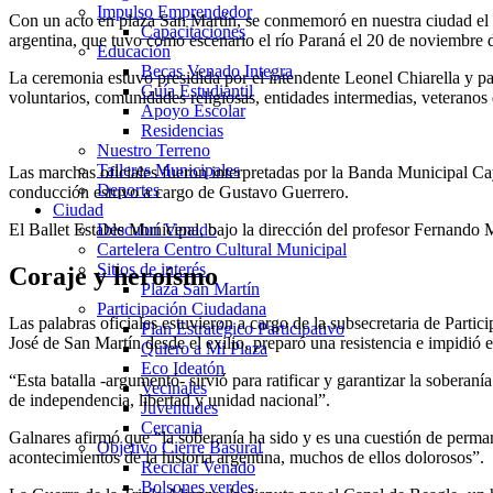
Impulso Emprendedor
Con un acto en plaza San Martín, se conmemoró en nuestra ciudad el Dí
Capacitaciones
argentina, que tuvo como escenario el río Paraná el 20 de noviembre d
Educación
Becas Venado Integra
La ceremonia estuvo presidida por el intendente Leonel Chiarella y pa
Guía Estudiantil
voluntarios, comunidades religiosas, entidades intermedias, veteranos
Apoyo Escolar
Residencias
Nuestro Terreno
Talleres Municipales
Las marchas oficiales fueron interpretadas por la Banda Municipal Cay
Deportes
conducción estuvo a cargo de Gustavo Guerrero.
Ciudad
El Ballet Estable Municipal, bajo la dirección del profesor Fernando 
Descubrí Venado
Cartelera Centro Cultural Municipal
Sitios de interés
Coraje y heroísmo
Plaza San Martín
Participación Ciudadana
Las palabras oficiales estuvieron a cargo de la subsecretaria de Part
Plan Estratégico Participativo
José de San Martín desde el exilio, preparó una resistencia e impidió 
Quiero a Mi Plaza
Eco Ideatón
“Esta batalla -argumentó- sirvió para ratificar y garantizar la sobera
Vecinales
de independencia, libertad y unidad nacional”.
Juventudes
Cercania
Galnares afirmó que “la soberanía ha sido y es una cuestión de perman
Objetivo Cierre Basural
acontecimientos de la historia argentina, muchos de ellos dolorosos”.
Reciclar Venado
Bolsones verdes