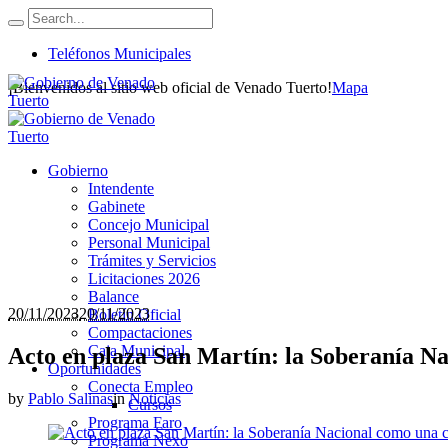
Teléfonos Municipales
¡Bienvenidos al sitio web oficial de Venado Tuerto!
Mapa
Gobierno
Intendente
Gabinete
Concejo Municipal
Personal Municipal
Trámites y Servicios
Licitaciones 2026
Balance
20/11/2023
20/11/2023
Boletín Oficial
Compactaciones
Caja Municipal
Acto en plaza San Martín: la Soberanía N
Oportunidades
Conecta Empleo
by
Pablo Salinas
in
Noticias
Cursos
Programa Faro
Programa Nexo