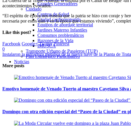
La Guerra de la Triple Alianza, la disputa por el Canal de Beagle -un 
Grandes Generadores
acontecimientos evocados.
Cuidado
Centros de Salud
“El espíritu de época nos enseña que la patria se hizo con coraje y he
Ciudad cardioprotegida
necesaria por estos días y en la época que estamos viviendo”, comple
Equipos de abordaje territorial
Jardines Materno Infantiles
Like this post?
Consumos problemáticos
Buzones de la Vida
Facebook
Google+
Twitter
Pinterest
IMUSCA
0
Transporte Urbano de Pasajeros (TUP)
Instalaron la estructura metálica de la nueva nave de la Planta de Tra
Plan Estratégico Participativo
Noticias
More posts
Emotivo homenaje de Venado Tuerto al maestro Cayetano Silva a
Domingo con otra edición especial del “Paseo de la Ciudad” en 