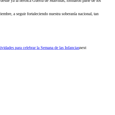
y desde ya la heroica Guerra de Malvinas, formaron parte de los
iembre, a seguir fortaleciendo nuestra soberanía nacional, tan
tividades para celebrar la Semana de las Infancias
next