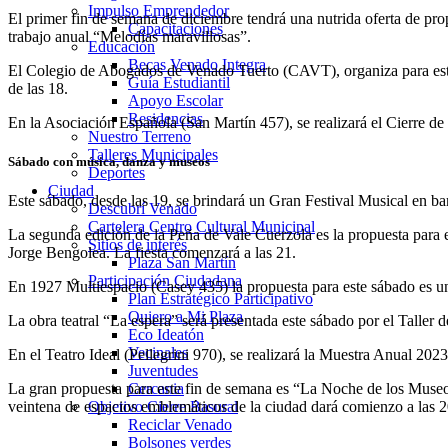
Impulso Emprendedor
El primer fin de semana de diciembre tendrá una nutrida oferta de propues
Capacitaciones
trabajo anual “Melodías maravillosas”.
Educación
Becas Venado Integra
El Colegio de Abogados de Venado Tuerto (CAVT), organiza para este v
Guía Estudiantil
de las 18.
Apoyo Escolar
Residencias
En la Asociación Española (San Martín 457), se realizará el Cierre de
Nuestro Terreno
Talleres Municipales
Sábado con música, danza y museos
Deportes
Ciudad
Este sábado, desde las 19, se brindará un Gran Festival Musical en ba
Descubrí Venado
Cartelera Centro Cultural Municipal
La segunda edición de la Peña de Vale Cuerzola es la propuesta para e
Sitios de interés
Jorge Bengolea. La fiesta comenzará a las 21.
Plaza San Martín
Participación Ciudadana
En 1927 Multiespacio (Casey 435) la propuesta para este sábado es un
Plan Estratégico Participativo
Quiero a Mi Plaza
La obra teatral “La espera” será presentada este sábado por el Taller
Eco Ideatón
Vecinales
En el Teatro Ideal (Pellegrini 970), se realizará la Muestra Anual 2023
Juventudes
Cercania
La gran propuesta para este fin de semana es “La Noche de los Museos”
Objetivo Cierre Basural
veintena de espacios emblemáticos de la ciudad dará comienzo a las 2
Reciclar Venado
Bolsones verdes