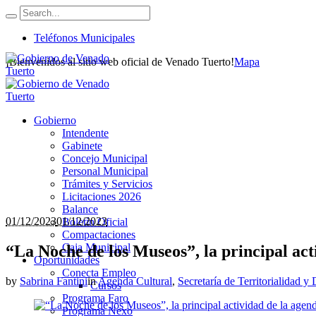
Teléfonos Municipales
¡Bienvenidos al sitio web oficial de Venado Tuerto!
Mapa
Gobierno
Intendente
Gabinete
Concejo Municipal
Personal Municipal
Trámites y Servicios
Licitaciones 2026
Balance
01/12/2023
01/12/2023
Boletín Oficial
Compactaciones
Caja Municipal
“La Noche de los Museos”, la principal act
Oportunidades
Conecta Empleo
by
Sabrina Fantini
in
Agenda Cultural
,
Secretaría de Territorialidad y 
Cursos
Programa Faro
Programa Nexo