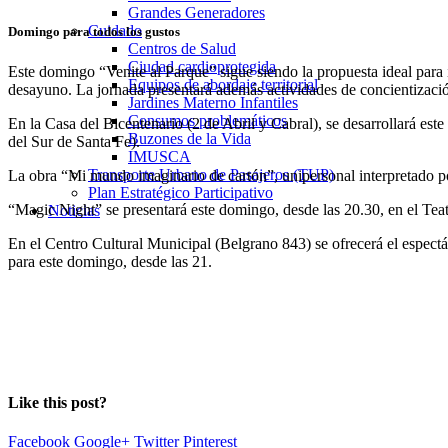
Grandes Generadores
Cuidado
Domingo para todos los gustos
Centros de Salud
Ciudad cardioprotegida
Este domingo “Venite al Parque” sigue siendo la propuesta ideal para i
Equipos de abordaje territorial
desayuno. La jornada presentará además actividades de concientizació
Jardines Materno Infantiles
Consumos problemáticos
En la Casa del Bicentenario (2 de Abril y Cabral), se desarrollará e
Buzones de la Vida
del Sur de Santa Fe).
IMUSCA
Transporte Urbano de Pasajeros (TUP)
La obra “Mi mundo imaginario de cartón”, unipersonal interpretado p
Plan Estratégico Participativo
“Magic Night” se presentará este domingo, desde las 20.30, en el Teat
Noticias
En el Centro Cultural Municipal (Belgrano 843) se ofrecerá el espect
para este domingo, desde las 21.
Like this post?
Facebook
Google+
Twitter
Pinterest