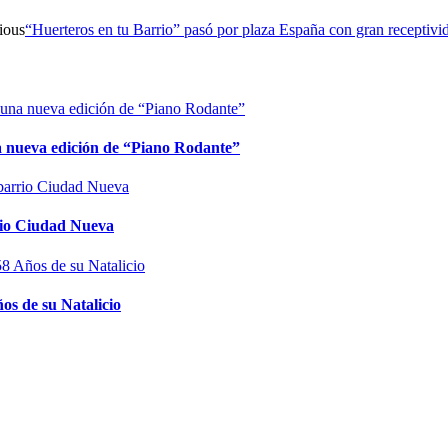
ious
“Huerteros en tu Barrio” pasó por plaza España con gran receptivi
na nueva edición de “Piano Rodante”
rrio Ciudad Nueva
os de su Natalicio