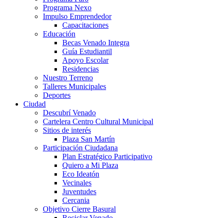
Programa Nexo
Impulso Emprendedor
Capacitaciones
Educación
Becas Venado Integra
Guía Estudiantil
Apoyo Escolar
Residencias
Nuestro Terreno
Talleres Municipales
Deportes
Ciudad
Descubrí Venado
Cartelera Centro Cultural Municipal
Sitios de interés
Plaza San Martín
Participación Ciudadana
Plan Estratégico Participativo
Quiero a Mi Plaza
Eco Ideatón
Vecinales
Juventudes
Cercania
Objetivo Cierre Basural
Reciclar Venado