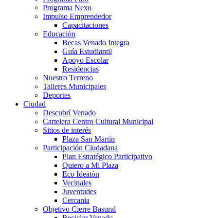
Programa Nexo
Impulso Emprendedor
Capacitaciones
Educación
Becas Venado Integra
Guía Estudiantil
Apoyo Escolar
Residencias
Nuestro Terreno
Talleres Municipales
Deportes
Ciudad
Descubrí Venado
Cartelera Centro Cultural Municipal
Sitios de interés
Plaza San Martín
Participación Ciudadana
Plan Estratégico Participativo
Quiero a Mi Plaza
Eco Ideatón
Vecinales
Juventudes
Cercania
Objetivo Cierre Basural
Reciclar Venado