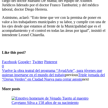
cargo del doctor Mariano De Mattia; del equipo de Asuntos
Jurídicos liderado por el doctor Franco Tamburini; y del médico
laboral, doctor Diego Herrera.
Asimismo, aclaró: “Esto tiene que ver con la premisa de poner en
valor a los trabajadores municipales y su labor, y cumplir con una de
los ejes desde que estamos al frente de la Municipalidad que es el
acompañamiento y el control en todas las áreas por igual”, insistió el
intendente Leonel Chiarella.
Like this post?
Facebook
Google+
Twitter
Pinterest
0
Vuelve la obra teatral del programa “AyudArte”, para jóvenes que
quieran insertarse en el mundo del trabajo
previous
Triple jornada del
“Orejas Verdes” en Ciudad Nueva para cerrar agosto
next
More posts