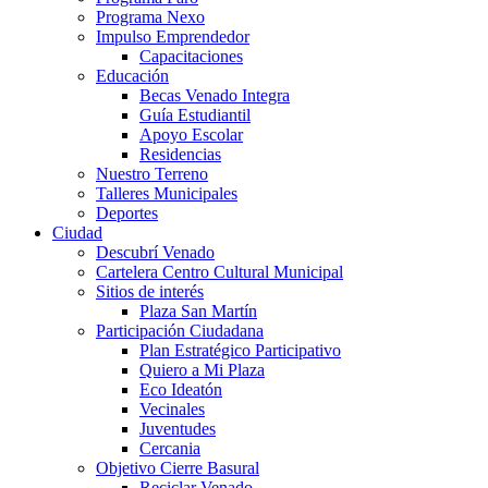
Programa Nexo
Impulso Emprendedor
Capacitaciones
Educación
Becas Venado Integra
Guía Estudiantil
Apoyo Escolar
Residencias
Nuestro Terreno
Talleres Municipales
Deportes
Ciudad
Descubrí Venado
Cartelera Centro Cultural Municipal
Sitios de interés
Plaza San Martín
Participación Ciudadana
Plan Estratégico Participativo
Quiero a Mi Plaza
Eco Ideatón
Vecinales
Juventudes
Cercania
Objetivo Cierre Basural
Reciclar Venado