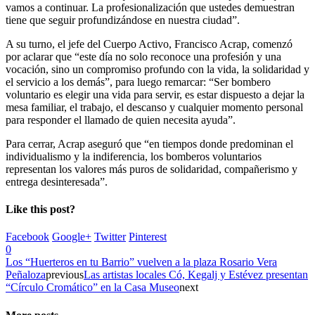
vamos a continuar. La profesionalización que ustedes demuestran
tiene que seguir profundizándose en nuestra ciudad”.
A su turno, el jefe del Cuerpo Activo, Francisco Acrap, comenzó
por aclarar que “este día no solo reconoce una profesión y una
vocación, sino un compromiso profundo con la vida, la solidaridad y
el servicio a los demás”, para luego remarcar: “Ser bombero
voluntario es elegir una vida para servir, es estar dispuesto a dejar la
mesa familiar, el trabajo, el descanso y cualquier momento personal
para responder el llamado de quien necesita ayuda”.
Para cerrar, Acrap aseguró que “en tiempos donde predominan el
individualismo y la indiferencia, los bomberos voluntarios
representan los valores más puros de solidaridad, compañerismo y
entrega desinteresada”.
Like this post?
Facebook
Google+
Twitter
Pinterest
0
Los “Huerteros en tu Barrio” vuelven a la plaza Rosario Vera
Peñaloza
previous
Las artistas locales Có, Kegalj y Estévez presentan
“Círculo Cromático” en la Casa Museo
next