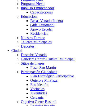
Programa Nexo
Impulso Emprendedor
Capacitaciones
Educación
Becas Venado Integra
Guía Estudiantil
Apoyo Escolar
Residencias
Nuestro Terreno
Talleres Municipales
Deportes
Ciudad
Descubrí Venado
Cartelera Centro Cultural Municipal
Sitios de interés
Plaza San Martín
Participación Ciudadana
Plan Estratégico Participativo
Quiero a Mi Plaza
Eco Ideatón
Vecinales
Juventudes
Cercania
Objetivo Cierre Basural
Reciclar Venado