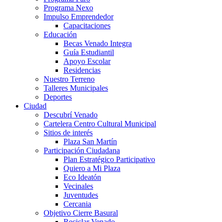
Programa Nexo
Impulso Emprendedor
Capacitaciones
Educación
Becas Venado Integra
Guía Estudiantil
Apoyo Escolar
Residencias
Nuestro Terreno
Talleres Municipales
Deportes
Ciudad
Descubrí Venado
Cartelera Centro Cultural Municipal
Sitios de interés
Plaza San Martín
Participación Ciudadana
Plan Estratégico Participativo
Quiero a Mi Plaza
Eco Ideatón
Vecinales
Juventudes
Cercania
Objetivo Cierre Basural
Reciclar Venado