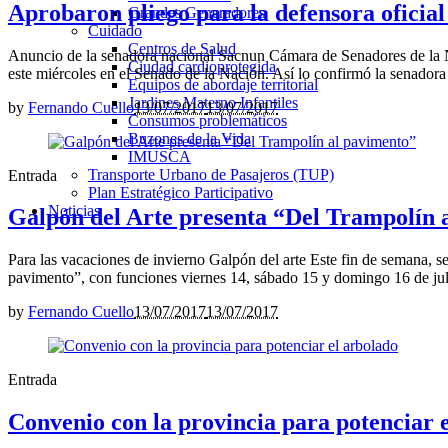
Aprobaron pliego para la defensora oficial
Grandes Generadores
Cuidado
Centros de Salud
Anuncio de la senadora nacional Sacnun Cámara de Senadores de la Nac
Ciudad cardioprotegida
este miércoles en el Senado de la Nación. Así lo confirmó la senadora 
Equipos de abordaje territorial
Jardines Materno Infantiles
by
Fernando Cuello
13/07/2017
13/07/2017
Consumos problemáticos
Buzones de la Vida
IMUSCA
Transporte Urbano de Pasajeros (TUP)
Entrada
Plan Estratégico Participativo
Noticias
Galpón del Arte presenta “Del Trampolín 
Para las vacaciones de invierno Galpón del arte Este fin de semana, s
pavimento”, con funciones viernes 14, sábado 15 y domingo 16 de juli
by
Fernando Cuello
13/07/2017
13/07/2017
Entrada
Convenio con la provincia para potenciar 