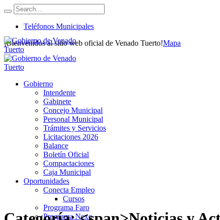
Teléfonos Municipales
¡Bienvenidos al sitio web oficial de Venado Tuerto!
Mapa
Gobierno
Intendente
Gabinete
Concejo Municipal
Personal Municipal
Trámites y Servicios
Licitaciones 2026
Balance
Boletín Oficial
Compactaciones
Caja Municipal
Oportunidades
Conecta Empleo
Cursos
Programa Faro
Categoría: <span>Noticias y Ac
Programa Nexo