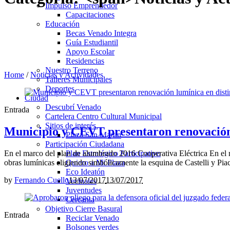
Impulso Emprendedor
Capacitaciones
Educación
Becas Venado Integra
Guía Estudiantil
Apoyo Escolar
Residencias
Nuestro Terreno
Home
/
Noticias y Actividades
Talleres Municipales
Deportes
Ciudad
Descubrí Venado
Entrada
Cartelera Centro Cultural Municipal
Sitios de interés
Municipio y CEVT presentaron renovación l
Plaza San Martín
Participación Ciudadana
En el marco del plan de alumbrado 2016 Cooperativa Eléctrica En e
Plan Estratégico Participativo
obras lumínicas eligiendo simbólicamente la esquina de Castelli y Piace
Quiero a Mi Plaza
Eco Ideatón
by
Fernando Cuello
13/07/2017
13/07/2017
Vecinales
Juventudes
Cercania
Objetivo Cierre Basural
Entrada
Reciclar Venado
Bolsones verdes