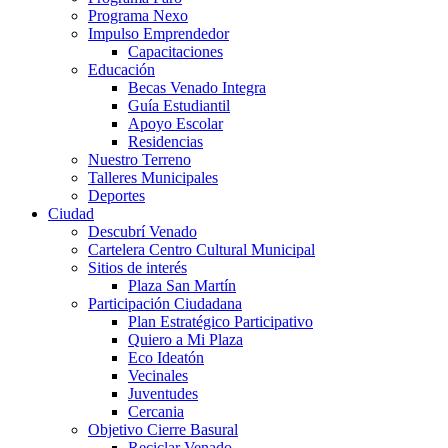
Programa Nexo
Impulso Emprendedor
Capacitaciones
Educación
Becas Venado Integra
Guía Estudiantil
Apoyo Escolar
Residencias
Nuestro Terreno
Talleres Municipales
Deportes
Ciudad
Descubrí Venado
Cartelera Centro Cultural Municipal
Sitios de interés
Plaza San Martín
Participación Ciudadana
Plan Estratégico Participativo
Quiero a Mi Plaza
Eco Ideatón
Vecinales
Juventudes
Cercania
Objetivo Cierre Basural
Reciclar Venado