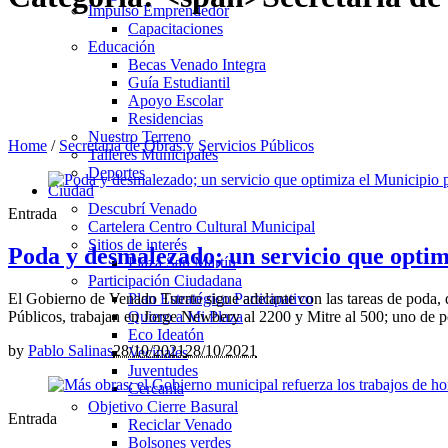
Impulso Emprendedor
Capacitaciones
Educación
Becas Venado Integra
Guía Estudiantil
Apoyo Escolar
Residencias
Nuestro Terreno
Home
/
Secretaría de Obras y Servicios Públicos
Talleres Municipales
Deportes
Ciudad
Descubrí Venado
Entrada
Cartelera Centro Cultural Municipal
Sitios de interés
Poda y desmalezado; un servicio que optim
Plaza San Martín
Participación Ciudadana
El Gobierno de Venado Tuerto sigue adelante con las tareas de poda, 
Plan Estratégico Participativo
Públicos, trabajan en Jorge Newbery al 2200 y Mitre al 500; uno de po
Quiero a Mi Plaza
Eco Ideatón
by
Pablo Salinas
28/10/2021
28/10/2021
Vecinales
Juventudes
Cercania
Objetivo Cierre Basural
Entrada
Reciclar Venado
Bolsones verdes