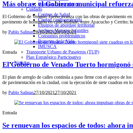
Más obras: el Gobierno municipal refuerza
Grandes Generadores
Cuidado
Centros de Salud
El Gobierno de Venado Tuerto avanza con las obras de pavimento en el 
Ciudad cardioprotegida
pavimento de hormigón en calle Iturbide, entre Ayacucho y Cerrito; ho
Equipos de abordaje territorial
Jardines Materno Infantiles
by
Pablo Salinas
28/10/2021
28/10/2021
Consumos problemáticos
Buzones de la Vida
IMUSCA
Transporte Urbano de Pasajeros (TUP)
Entrada
Plan Estratégico Participativo
Noticias
El Gobierno de Venado Tuerto hormigonó si
El plan de arreglo de calles continúa a paso firme con el apoyo de lo
de pavimentación en la ciudad, con la ejecución de siete cuadras en l
by
Pablo Salinas
27/10/2021
27/10/2021
Entrada
Se renuevan los espacios de todos: ahora 