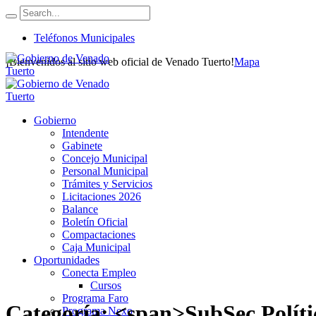
Teléfonos Municipales
¡Bienvenidos al sitio web oficial de Venado Tuerto!
Mapa
Gobierno
Intendente
Gabinete
Concejo Municipal
Personal Municipal
Trámites y Servicios
Licitaciones 2026
Balance
Boletín Oficial
Compactaciones
Caja Municipal
Oportunidades
Conecta Empleo
Cursos
Programa Faro
Categoría: <span>SubSec Políti
Programa Nexo