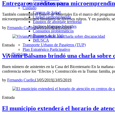
Entregaron créditos para microemprendimi
Grandes Generadores
Cuidado
Centros de Salud
También contempló el Banco de Materiales En el marco del programa Em
Ciudad cardioprotegida
microemprendimientos familiares de diversos rubros. Y en paralelo, se
Equipos de abordaje territorial
Jardines Materno Infantiles
by
Fernando Cuello
24/05/2019
24/05/2019
Consumos problemáticos
Buzones de la Vida
IMUSCA
Transporte Urbano de Pasajeros (TUP)
Entrada
Plan Estratégico Participativo
Noticias
Viviana Bálsamo brindó una charla sobre 
Buen número de asistentes en la Casa del Bicentenario En la mañana 
conferencia sobre los “Efectos y Construcción en la Trama: familia, pr
by
Fernando Cuello
13/05/2019
13/05/2019
Entrada
El municipio extenderá el horario de atenc