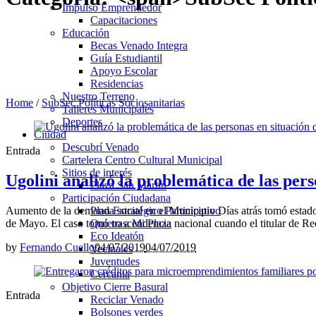
Impulso Emprendedor
Capacitaciones
Educación
Becas Venado Integra
Guía Estudiantil
Apoyo Escolar
Residencias
Nuestro Terreno
Home
/
SubSec Políticas Sociosanitarias
Talleres Municipales
Deportes
Ciudad
Descubrí Venado
Entrada
Cartelera Centro Cultural Municipal
Sitios de interés
Ugolini analizó la problemática de las pers
Plaza San Martín
Participación Ciudadana
Aumento de la demanda social en el Municipio Días atrás tomó estado p
Plan Estratégico Participativo
de Mayo. El caso tomó trascendencia nacional cuando el titular de Red 
Quiero a Mi Plaza
Eco Ideatón
by
Fernando Cuello
04/07/2019
04/07/2019
Vecinales
Juventudes
Cercania
Objetivo Cierre Basural
Entrada
Reciclar Venado
Bolsones verdes