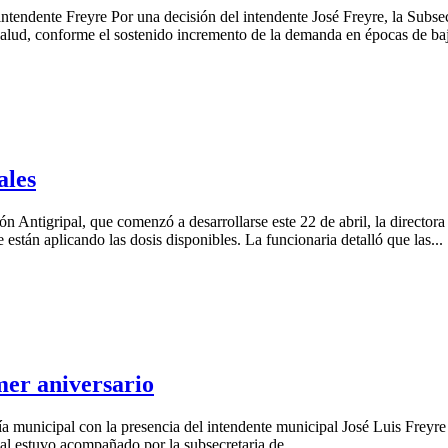
ntendente Freyre Por una decisión del intendente José Freyre, la Subsecr
 Salud, conforme el sostenido incremento de la demanda en épocas de baj
ales
 Antigripal, que comenzó a desarrollarse este 22 de abril, la directo
están aplicando las dosis disponibles. La funcionaria detalló que las...
mer aniversario
a municipal con la presencia del intendente municipal José Luis Freyre
pal estuvo acompañado por la subsecretaria de...