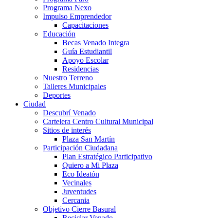
Programa Nexo
Impulso Emprendedor
Capacitaciones
Educación
Becas Venado Integra
Guía Estudiantil
Apoyo Escolar
Residencias
Nuestro Terreno
Talleres Municipales
Deportes
Ciudad
Descubrí Venado
Cartelera Centro Cultural Municipal
Sitios de interés
Plaza San Martín
Participación Ciudadana
Plan Estratégico Participativo
Quiero a Mi Plaza
Eco Ideatón
Vecinales
Juventudes
Cercania
Objetivo Cierre Basural
Reciclar Venado