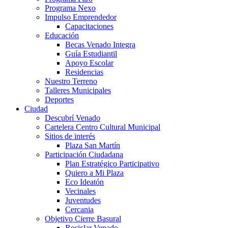
Programa Nexo
Impulso Emprendedor
Capacitaciones
Educación
Becas Venado Integra
Guía Estudiantil
Apoyo Escolar
Residencias
Nuestro Terreno
Talleres Municipales
Deportes
Ciudad
Descubrí Venado
Cartelera Centro Cultural Municipal
Sitios de interés
Plaza San Martín
Participación Ciudadana
Plan Estratégico Participativo
Quiero a Mi Plaza
Eco Ideatón
Vecinales
Juventudes
Cercania
Objetivo Cierre Basural
Reciclar Venado