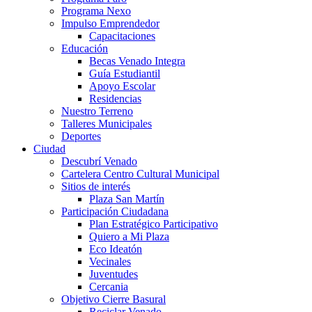
Programa Nexo
Impulso Emprendedor
Capacitaciones
Educación
Becas Venado Integra
Guía Estudiantil
Apoyo Escolar
Residencias
Nuestro Terreno
Talleres Municipales
Deportes
Ciudad
Descubrí Venado
Cartelera Centro Cultural Municipal
Sitios de interés
Plaza San Martín
Participación Ciudadana
Plan Estratégico Participativo
Quiero a Mi Plaza
Eco Ideatón
Vecinales
Juventudes
Cercania
Objetivo Cierre Basural
Reciclar Venado