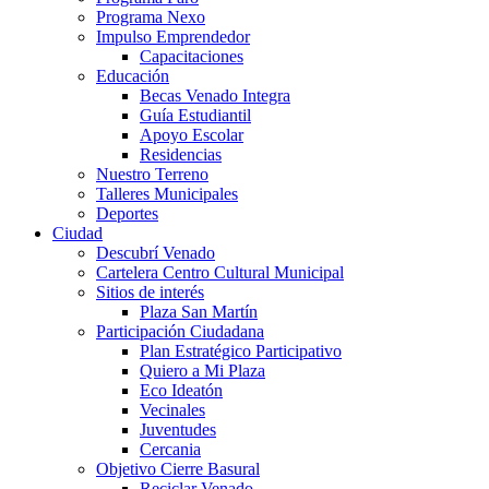
Programa Nexo
Impulso Emprendedor
Capacitaciones
Educación
Becas Venado Integra
Guía Estudiantil
Apoyo Escolar
Residencias
Nuestro Terreno
Talleres Municipales
Deportes
Ciudad
Descubrí Venado
Cartelera Centro Cultural Municipal
Sitios de interés
Plaza San Martín
Participación Ciudadana
Plan Estratégico Participativo
Quiero a Mi Plaza
Eco Ideatón
Vecinales
Juventudes
Cercania
Objetivo Cierre Basural
Reciclar Venado