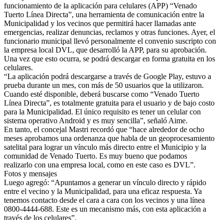
funcionamiento de la aplicación para celulares (APP) “Venado
Tuerto Línea Directa”, una herramienta de comunicación entre la
Municipalidad y los vecinos que permitirá hacer llamadas ante
emergencias, realizar denuncias, reclamos y otras funciones. Ayer, el
funcionario municipal llevó personalmente el convenio suscripto con
la empresa local DVL, que desarrolló la APP, para su aprobación.
Una vez que esto ocurra, se podrá descargar en forma gratuita en los
celulares.
“La aplicación podrá descargarse a través de Google Play, estuvo a
prueba durante un mes, con más de 50 usuarios que la utilizaron.
Cuando esté disponible, deberá buscarse como “Venado Tuerto
Línea Directa”, es totalmente gratuita para el usuario y de bajo costo
para la Municipalidad. El único requisito es tener un celular con
sistema operativo Android y es muy sencilla”, señaló Aime.
En tanto, el concejal Mastri recordó que “hace alrededor de ocho
meses aprobamos una ordenanza que habla de un geoprocesamiento
satelital para lograr un vínculo más directo entre el Municipio y la
comunidad de Venado Tuerto. Es muy bueno que podamos
realizarlo con una empresa local, como en este caso es DVL”.
Fotos y mensajes
Luego agregó: “Apuntamos a generar un vínculo directo y rápido
entre el vecino y la Municipalidad, para una eficaz respuesta. Ya
tenemos contacto desde el cara a cara con los vecinos y una línea
0800-4444-688. Este es un mecanismo más, con esta aplicación a
través de los celulares”.