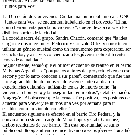
Dirección de Convivencia Ciudadana
“Juntos para Vos”
La Dirección de Convivencia Ciudadana municipal junto a la ONG
"Juntos para Vos" se encuentran trabajando en el proyecto "El rap
como herramienta para la no violencia”, que se lleva a cabo en los
distintos barrios de la ciudad.
La coordinadora del grupo, Sandra Chacón, comentó que “la idea
surgió de dos integrantes, Federico y Gonzalo Ortiz, y consiste en
utilizar un género musical como un instrumento para expresarse, ser
escuchados, y a su vez concientizar a los jóvenes sobre diferentes
temas de actualidad”.
Seguidamente, señaló que el primer encuentro se realizó en el barrio
Malvinas Argentinas, “porque los autores del proyecto viven en ese
sector y por lo tanto conocen a sus pares”, comentando que fue una
tarde agradable donde niños y adolescentes intercambiaron
experiencias culturales, utilizando temas de interés como “la
violencia, el bullying y la inseguridad, entre otros”, detalló Chacón.
Y agregó: “Al observar que la jornada fue positiva, nos pusimos de
acuerdo para volver y reunirnos una vez por semana para ir
estableciendo un vínculo con ellos”.
El encuentro siguiente se efectuó en el barrio Tiro Federal y la
convocatoria estuvo a cargo de Maxi López y Gabi Giménez,
ambos residentes de ese barrio. “En esta oportunidad se sumó
público adulto aplaudiendo e incentivando a estos jóvenes”, añadió.