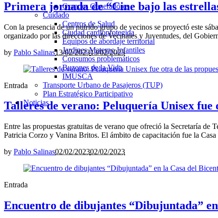
Primera jornada de “Cine bajo las estrell
Grandes Generadores
Cuidado
Centros de Salud
Con la presencia de un nutrido grupo de vecinos se proyectó este sába
Ciudad cardioprotegida
organizado por las direcciones de Vecinales y Juventudes, del Gobier
Equipos de abordaje territorial
Jardines Materno Infantiles
by
Pablo Salinas
13/02/2023
13/02/2023
Consumos problemáticos
Buzones de la Vida
IMUSCA
Transporte Urbano de Pasajeros (TUP)
Entrada
Plan Estratégico Participativo
Noticias
Talleres de verano: Peluquería Unisex fue 
Entre las propuestas gratuitas de verano que ofreció la Secretaría de T
Patricia Corzo y Vanina Britos. El ámbito de capacitación fue la Casa d
by
Pablo Salinas
02/02/2023
02/02/2023
Entrada
Encuentro de dibujantes “Dibujuntada” en 