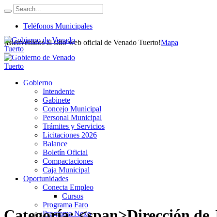
Teléfonos Municipales
¡Bienvenidos al sitio web oficial de Venado Tuerto!
Mapa
Gobierno
Intendente
Gabinete
Concejo Municipal
Personal Municipal
Trámites y Servicios
Licitaciones 2026
Balance
Boletín Oficial
Compactaciones
Caja Municipal
Oportunidades
Conecta Empleo
Cursos
Programa Faro
Categoría: <span>Dirección de
Programa Nexo