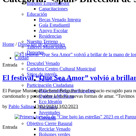
Impulso Emprendedor
Capacitaciones
Educación
Becas Venado Integra
Guía Estudiantil
Apoyo Escolar
Residencias
Nuestro Terreno
Home
/
Dirección de Juventudes
Talleres Municipales
Deportes
Ciudad
Descubrí Venado
Entrada
Cartelera Centro Cultural Municipal
Sitios de interés
El festival “Que Sea Amor” volvió a brilla
Plaza San Martín
Participación Ciudadana
El Parque Municipal General Belgrano fue el espacio escogido para rea
Plan Estratégico Participativo
cuestionarlo y poner sobre la mesa nuevas formas de amar. “Tuvimos u
Quiero a Mi Plaza
Eco Ideatón
by
Pablo Salinas
13/02/2023
13/02/2023
Vecinales
Juventudes
Cercania
Objetivo Cierre Basural
Entrada
Reciclar Venado
Bolsones verdes