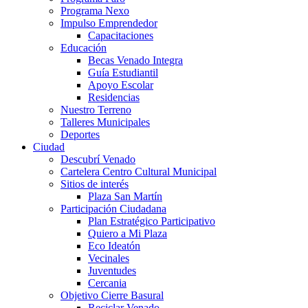
Programa Nexo
Impulso Emprendedor
Capacitaciones
Educación
Becas Venado Integra
Guía Estudiantil
Apoyo Escolar
Residencias
Nuestro Terreno
Talleres Municipales
Deportes
Ciudad
Descubrí Venado
Cartelera Centro Cultural Municipal
Sitios de interés
Plaza San Martín
Participación Ciudadana
Plan Estratégico Participativo
Quiero a Mi Plaza
Eco Ideatón
Vecinales
Juventudes
Cercania
Objetivo Cierre Basural
Reciclar Venado