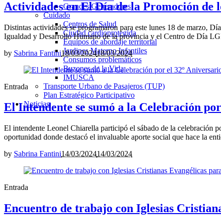
Actividades en El Día de la Promoción de 
Grandes Generadores
Cuidado
Centros de Salud
Distintas actividades se programaron para este lunes 18 de marzo, Dí
Ciudad cardioprotegida
Igualdad y Desarrollo Humano de la provincia y el Centro de Día L
Equipos de abordaje territorial
Jardines Materno Infantiles
by
Sabrina Fantini
18/03/2024
18/03/2024
Consumos problemáticos
Buzones de la Vida
IMUSCA
Transporte Urbano de Pasajeros (TUP)
Entrada
Plan Estratégico Participativo
Noticias
El Intendente se sumó a la Celebración por
El intendente Leonel Chiarella participó el sábado de la celebración 
oportunidad donde destacó el invaluable aporte social que hace la entid
by
Sabrina Fantini
14/03/2024
14/03/2024
Entrada
Encuentro de trabajo con Iglesias Cristian