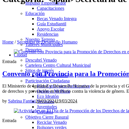
Impulso Emprendedor
Capacitaciones
Educación
Becas Venado Integra
Guía Estudiantil
Apoyo Escolar
Residencias
Nuestro Terreno
Home
/
Secretaria de Desarrollo Humano
Talleres Municipales
Deportes
Ciudad
Descubrí Venado
Entrada
Cartelera Centro Cultural Municipal
Sitios de interés
Convenio con Provincia para la Promoción 
Plaza San Martín
Participación Ciudadana
El Ministerio de Igualdad y Desarrollo Humano de la provincia y el G
Plan Estratégico Participativo
de derechos y prevención en territorio contra la violencia de género. 
Quiero a Mi Plaza
Eco Ideatón
by
Sabrina Fantini
19/03/2024
19/03/2024
Vecinales
Juventudes
Cercania
Objetivo Cierre Basural
Entrada
Reciclar Venado
Bolsones verdes