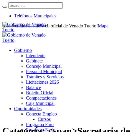
Teléfonos Municipales
¡Bienvenidos al sitio web oficial de Venado Tuerto!
Mapa
Gobierno
Intendente
Gabinete
Concejo Municipal
Personal Municipal
Trámites y Servicios
Licitaciones 2026
Balance
Boletín Oficial
Compactaciones
Caja Municipal
Oportunidades
Conecta Empleo
Cursos
Programa Faro
Categoría: <span>Secretaria d
Programa Nexo