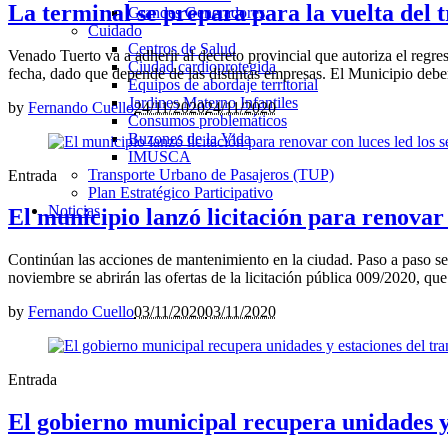
La terminal se prepara para la vuelta del 
Grandes Generadores
Cuidado
Centros de Salud
Venado Tuerto va a adherir al decreto provincial que autoriza el regre
Ciudad cardioprotegida
fecha, dado que depende de las distintas empresas. El Municipio deber
Equipos de abordaje territorial
Jardines Materno Infantiles
by
Fernando Cuello
24/11/2020
24/11/2020
Consumos problemáticos
Buzones de la Vida
IMUSCA
Transporte Urbano de Pasajeros (TUP)
Entrada
Plan Estratégico Participativo
Noticias
El municipio lanzó licitación para renovar
Continúan las acciones de mantenimiento en la ciudad. Paso a paso se 
noviembre se abrirán las ofertas de la licitación pública 009/2020, que
by
Fernando Cuello
03/11/2020
03/11/2020
Entrada
El gobierno municipal recupera unidades y