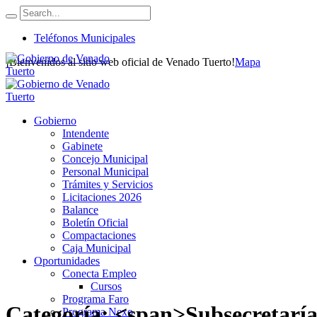
Teléfonos Municipales
¡Bienvenidos al sitio web oficial de Venado Tuerto!
Mapa
Gobierno
Intendente
Gabinete
Concejo Municipal
Personal Municipal
Trámites y Servicios
Licitaciones 2026
Balance
Boletín Oficial
Compactaciones
Caja Municipal
Oportunidades
Conecta Empleo
Cursos
Programa Faro
Categoría: <span>Subsecretarí
Programa Nexo