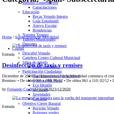
Impulso Emprendedor
Capacitaciones
Educación
Becas Venado Integra
Guía Estudiantil
Apoyo Escolar
Residencias
Nuestro Terreno
Home
/
Subsecretaría de Movilidad
Talleres Municipales
Deportes
Ciudad
Descubrí Venado
Entrada
Cartelera Centro Cultural Municipal
Sitios de interés
Desinfección de taxis y remises
Plaza San Martín
Participación Ciudadana
Diciembre de 2020 La Subsecretaría de la Movilidad comunica el crono
Plan Estratégico Participativo
Remises: • De oblea 001 a 060: 01/12 • De oblea 061 a 110: 02/12 • D
Quiero a Mi Plaza
Eco Ideatón
by
Fernando Cuello
27/11/2020
23/12/2020
Vecinales
Juventudes
Cercania
Objetivo Cierre Basural
Entrada
Reciclar Venado
Bolsones verdes