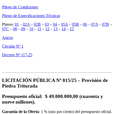
Pliego de Condiciones
Pliego de Especificaciones Técnicas
Planos:
01
–
02A
–
02B
–
03
–
04
–
05A
–
05B
–
06
–
07A
–
07B
–
07C
–
08
–
09
–
10
–
11
–
12
–
13
–
14
–
15
Anexo
Circular Nº 1
Decreto Nº 117-25
LICITACIÓN PÚBLICA Nº 015/25 –
Provisión de
Piedra Triturada
Presupuesto oficial
: $ 49.000.000,00 (cuarenta y
nueve millones).
Garantía de la Oferta
: 1 % (uno por ciento) del presupuesto oficial.