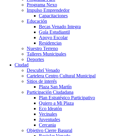
Programa Nexo
Impulso Emprendedor
Capacitaciones
Educación
Becas Venado Integra
Guía Estudiantil
Apoyo Escolar
Residencias
Nuestro Terreno
Talleres Municipales
Deportes
Ciudad
Descubrí Venado
Cartelera Centro Cultural Municipal
Sitios de interés
Plaza San Martín
Participación Ciudadana
Plan Estratégico Participativo
Quiero a Mi Plaza
Eco Ideatón
Vecinales
Juventudes
Cercania
Objetivo Cierre Basural
Reciclar Venado