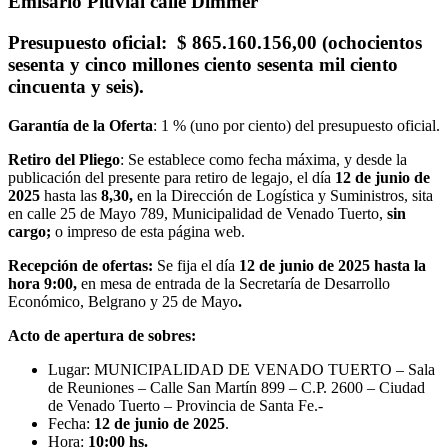
Emisario Pluvial calle Dimmer
Presupuesto oficial
: $ 865.160.156,00 (ochocientos
sesenta y cinco millones ciento sesenta mil ciento
cincuenta y seis).
Garantía de la Oferta
: 1 % (uno por ciento) del presupuesto oficial.
Retiro del Pliego
: Se establece como fecha máxima, y desde la
publicación del presente para retiro de legajo, el día
12 de junio
de
2025
hasta las
8,30,
en la Dirección de Logística y Suministros, sita
en calle 25 de Mayo 789, Municipalidad de Venado Tuerto,
sin
cargo;
o impreso de esta página web.
Recepción de ofertas:
Se fija el día
12 de junio de 2025
hasta la
hora 9:00,
en mesa de entrada de la Secretaría de Desarrollo
Económico, Belgrano y 25 de Mayo
.
Acto de apertura de sobres:
Lugar: MUNICIPALIDAD DE VENADO TUERTO – Sala
de Reuniones – Calle San Martín 899 – C.P. 2600 – Ciudad
de Venado Tuerto – Provincia de Santa Fe.-
Fecha:
1
2 de junio
de 2025
.
Hora:
10:00 hs.