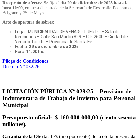
Recepción de ofertas:
Se fija el día
29 de diciembre de 2025
hasta la
hora 10:00,
en mesa de entrada de la Secretaría de Desarrollo Económico,
Belgrano y 25 de Mayo
.
Acto de apertura de sobres:
Lugar: MUNICIPALIDAD DE VENADO TUERTO – Sala de
Reuniones – Calle San Martín 899 – C.P. 2600 – Ciudad de
Venado Tuerto – Provincia de Santa Fe.-
Fecha:
29 de diciembre de 2025
.
Hora:
11:00 hs.
Pliego de Condiciones
Decreto Nº 032/26
LICITACIÓN PÚBLICA Nº 029/25 –
Provisión de
Indumentaria de Trabajo de Invierno para Personal
Municipal
Presupuesto oficial
: $ 160.000.000,00 (ciento sesenta
millones).
Garantía de la Oferta
: 1 % (uno por ciento) de la oferta presentada.