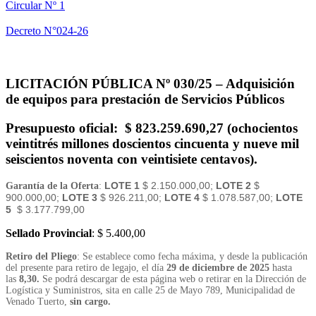
Circular Nº 1
Decreto N°024-26
LICITACIÓN PÚBLICA Nº 030/25 – Adquisición
de equipos para prestación de Servicios Públicos
Presupuesto oficial
: $ 823.259.690,27 (ochocientos
veintitrés millones doscientos cincuenta y nueve mil
seiscientos noventa con veintisiete centavos).
LOTE 1
$ 2.150.000,00;
LOTE 2
$
Garantía de la Oferta
:
900.000,00;
LOTE 3
$ 926.211,00;
LOTE 4
$ 1.078.587,00;
LOTE
5
$ 3.177.799,00
Sellado Provincial
: $ 5.400,00
Retiro del Pliego
: Se establece como fecha máxima, y desde la publicación
del presente para retiro de legajo, el día
29
de diciembre de 2025
hasta
las
8,30.
Se podrá descargar de esta página web o retirar en la Dirección de
Logística y Suministros, sita en calle 25 de Mayo 789, Municipalidad de
Venado Tuerto,
sin cargo.