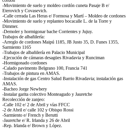
cordón
-Movimiento de suelo y moldeo cordón cuneta Pasaje B e/
Eterovich y Covasevich.
-Calle cerrada Las Heras e/ Formosa y Martí – Moldeo de cordones
-Movimiento de suelo y replanteo bocacalle L. de la Torre y
Dimmer.
-Demoler y hormigonar bache Corrientes y Jujuy.
Trabajos de albañilería:
-Arreglo de cordones Maipú 1185, JB Justo 35, D. Funes 1355,
Sarmiento 1165
-Trabajos de albañilería en Palacio Municipal
-Ejecución de cámaras desagües Rivadavia y Runciman
-Hormigonado cordones
-Calado pavimento Belgrano 100, Francia 741
-Trabajos de pintura en AMAS.
-Instalación de gas Centro Salud Barrio Rivadavia; instalación gas
AMAS.
-Bacheo Jorge Newbery
-Instalar garita colectivo Monteagudo y Jauretche
Recolección de zanjeo:
-Calle 102 e/ 2 de Abril y vías FFCC
-2 de Abril e/ calle 102 y Obispo Rossi
-Sarmiento e/ French y Berutti
-Jauretche e/ R. Irlanda y 26 de Abril
-Rep. Irlanda e/ Brown y López.