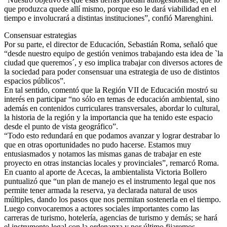
que produzca quede allí mismo, porque eso le dará viabilidad en el
tiempo e involucrará a distintas instituciones”, confió Marenghini.
Consensuar estrategias
Por su parte, el director de Educación, Sebastián Roma, señaló que
“desde nuestro equipo de gestión venimos trabajando esta idea de `la
ciudad que queremos´, y eso implica trabajar con diversos actores de
la sociedad para poder consensuar una estrategia de uso de distintos
espacios públicos”.
En tal sentido, comentó que la Región VII de Educación mostró su
interés en participar “no sólo en temas de educación ambiental, sino
además en contenidos curriculares transversales, abordar lo cultural,
la historia de la región y la importancia que ha tenido este espacio
desde el punto de vista geográfico”.
“Todo esto redundará en que podamos avanzar y lograr destrabar lo
que en otras oportunidades no pudo hacerse. Estamos muy
entusiasmados y notamos las mismas ganas de trabajar en este
proyecto en otras instancias locales y provinciales”, remarcó Roma.
En cuanto al aporte de Acecas, la ambientalista Victoria Bollero
puntualizó que “un plan de manejo es el instrumento legal que nos
permite tener armada la reserva, ya declarada natural de usos
múltiples, dando los pasos que nos permitan sostenerla en el tiempo.
Luego convocaremos a actores sociales importantes como las
carreras de turismo, hotelería, agencias de turismo y demás; se hará
el instrumento legal con la ordenanza y por último fijaremos