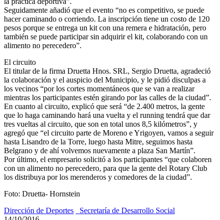
la práctica deportiva”.
Seguidamente añadió que el evento “no es competitivo, se puede
hacer caminando o corriendo. La inscripción tiene un costo de 120
pesos porque se entrega un kit con una remera e hidratación, pero
también se puede participar sin adquirir el kit, colaborando con un
alimento no perecedero”.
El circuito
El titular de la firma Druetta Hnos. SRL, Sergio Druetta, agradeció
la colaboración y el auspicio del Municipio, y le pidió disculpas a
los vecinos “por los cortes momentáneos que se van a realizar
mientras los participantes estén girando por las calles de la ciudad”.
En cuanto al circuito, explicó que será “de 2.400 metros, la gente
que lo haga caminando hará una vuelta y el running tendrá que dar
tres vueltas al circuito, que son en total unos 8,5 kilómetros”, y
agregó que “el circuito parte de Moreno e Yrigoyen, vamos a seguir
hasta Lisandro de la Torre, luego hasta Mitre, seguimos hasta
Belgrano y de ahí volvemos nuevamente a plaza San Martín”.
Por último, el empresario solicitó a los participantes “que colaboren
con un alimento no perecedero, para que la gente del Rotary Club
los distribuya por los merenderos y comedores de la ciudad”.
Foto: Druetta- Hornstein
Dirección de Deportes
_Secretaría de Desarrollo Social
14/10/2016