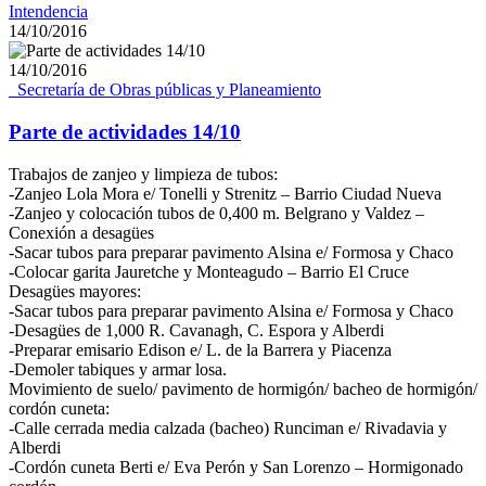
Intendencia
14/10/2016
14/10/2016
_Secretaría de Obras públicas y Planeamiento
Parte de actividades 14/10
Trabajos de zanjeo y limpieza de tubos:
-Zanjeo Lola Mora e/ Tonelli y Strenitz – Barrio Ciudad Nueva
-Zanjeo y colocación tubos de 0,400 m. Belgrano y Valdez –
Conexión a desagües
-Sacar tubos para preparar pavimento Alsina e/ Formosa y Chaco
-Colocar garita Jauretche y Monteagudo – Barrio El Cruce
Desagües mayores:
-Sacar tubos para preparar pavimento Alsina e/ Formosa y Chaco
-Desagües de 1,000 R. Cavanagh, C. Espora y Alberdi
-Preparar emisario Edison e/ L. de la Barrera y Piacenza
-Demoler tabiques y armar losa.
Movimiento de suelo/ pavimento de hormigón/ bacheo de hormigón/
cordón cuneta:
-Calle cerrada media calzada (bacheo) Runciman e/ Rivadavia y
Alberdi
-Cordón cuneta Berti e/ Eva Perón y San Lorenzo – Hormigonado