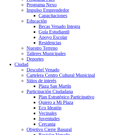
Programa Nexo
Impulso Emprendedor
Capacitaciones
Educación
Becas Venado Integra
Guía Estudiantil
Apoyo Escolar
Residencias
Nuestro Terreno
Talleres Municipales
Deportes
Ciudad
Descubrí Venado
Cartelera Centro Cultural Municipal
Sitios de interés
Plaza San Martín
Participación Ciudadana
Plan Estratégico Participativo
Quiero a Mi Plaza
Eco Ideatón
Vecinales
Juventudes
Cercania
Objetivo Cierre Basural
Reciclar Venado