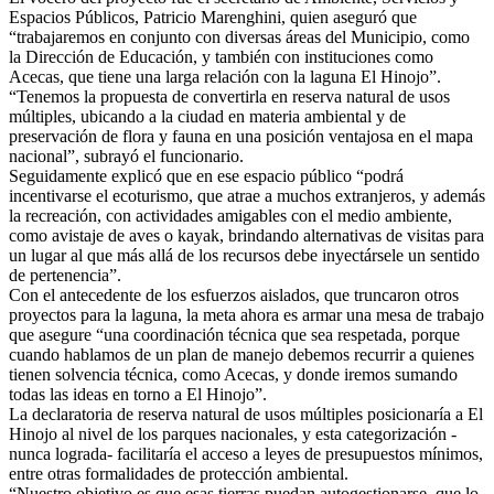
Espacios Públicos, Patricio Marenghini, quien aseguró que
“trabajaremos en conjunto con diversas áreas del Municipio, como
la Dirección de Educación, y también con instituciones como
Acecas, que tiene una larga relación con la laguna El Hinojo”.
“Tenemos la propuesta de convertirla en reserva natural de usos
múltiples, ubicando a la ciudad en materia ambiental y de
preservación de flora y fauna en una posición ventajosa en el mapa
nacional”, subrayó el funcionario.
Seguidamente explicó que en ese espacio público “podrá
incentivarse el ecoturismo, que atrae a muchos extranjeros, y además
la recreación, con actividades amigables con el medio ambiente,
como avistaje de aves o kayak, brindando alternativas de visitas para
un lugar al que más allá de los recursos debe inyectársele un sentido
de pertenencia”.
Con el antecedente de los esfuerzos aislados, que truncaron otros
proyectos para la laguna, la meta ahora es armar una mesa de trabajo
que asegure “una coordinación técnica que sea respetada, porque
cuando hablamos de un plan de manejo debemos recurrir a quienes
tienen solvencia técnica, como Acecas, y donde iremos sumando
todas las ideas en torno a El Hinojo”.
La declaratoria de reserva natural de usos múltiples posicionaría a El
Hinojo al nivel de los parques nacionales, y esta categorización -
nunca lograda- facilitaría el acceso a leyes de presupuestos mínimos,
entre otras formalidades de protección ambiental.
“Nuestro objetivo es que esas tierras puedan autogestionarse, que lo