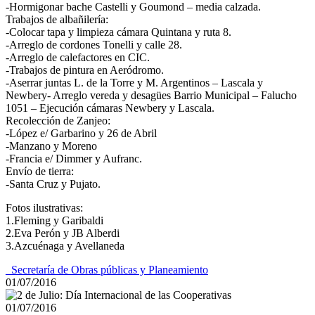
-Hormigonar bache Castelli y Goumond – media calzada.
Trabajos de albañilería:
-Colocar tapa y limpieza cámara Quintana y ruta 8.
-Arreglo de cordones Tonelli y calle 28.
-Arreglo de calefactores en CIC.
-Trabajos de pintura en Aeródromo.
-Aserrar juntas L. de la Torre y M. Argentinos – Lascala y
Newbery- Arreglo vereda y desagües Barrio Municipal – Falucho
1051 – Ejecución cámaras Newbery y Lascala.
Recolección de Zanjeo:
-López e/ Garbarino y 26 de Abril
-Manzano y Moreno
-Francia e/ Dimmer y Aufranc.
Envío de tierra:
-Santa Cruz y Pujato.
Fotos ilustrativas:
1.Fleming y Garibaldi
2.Eva Perón y JB Alberdi
3.Azcuénaga y Avellaneda
_Secretaría de Obras públicas y Planeamiento
01/07/2016
01/07/2016