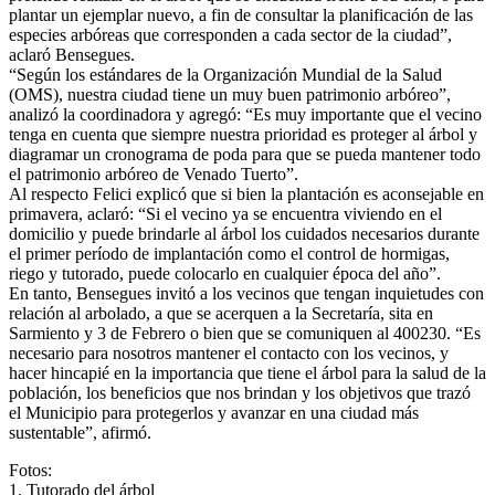
plantar un ejemplar nuevo, a fin de consultar la planificación de las
especies arbóreas que corresponden a cada sector de la ciudad”,
aclaró Bensegues.
“Según los estándares de la Organización Mundial de la Salud
(OMS), nuestra ciudad tiene un muy buen patrimonio arbóreo”,
analizó la coordinadora y agregó: “Es muy importante que el vecino
tenga en cuenta que siempre nuestra prioridad es proteger al árbol y
diagramar un cronograma de poda para que se pueda mantener todo
el patrimonio arbóreo de Venado Tuerto”.
Al respecto Felici explicó que si bien la plantación es aconsejable en
primavera, aclaró: “Si el vecino ya se encuentra viviendo en el
domicilio y puede brindarle al árbol los cuidados necesarios durante
el primer período de implantación como el control de hormigas,
riego y tutorado, puede colocarlo en cualquier época del año”.
En tanto, Bensegues invitó a los vecinos que tengan inquietudes con
relación al arbolado, a que se acerquen a la Secretaría, sita en
Sarmiento y 3 de Febrero o bien que se comuniquen al 400230. “Es
necesario para nosotros mantener el contacto con los vecinos, y
hacer hincapié en la importancia que tiene el árbol para la salud de la
población, los beneficios que nos brindan y los objetivos que trazó
el Municipio para protegerlos y avanzar en una ciudad más
sustentable”, afirmó.
Fotos:
1. Tutorado del árbol