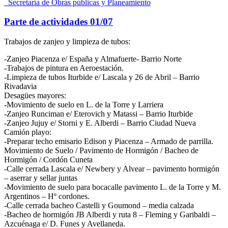
_Secretaría de Obras públicas y Planeamiento
Parte de actividades 01/07
Trabajos de zanjeo y limpieza de tubos:
-Zanjeo Piacenza e/ España y Almafuerte- Barrio Norte
-Trabajos de pintura en Aeroestación.
-Limpieza de tubos Iturbide e/ Lascala y 26 de Abril – Barrio
Rivadavia
Desagües mayores:
-Movimiento de suelo en L. de la Torre y Larriera
-Zanjeo Runciman e/ Eterovich y Matassi – Barrio Iturbide
-Zanjeo Jujuy e/ Storni y E. Alberdi – Barrio Ciudad Nueva
Camión playo:
-Preparar techo emisario Edison y Piacenza – Armado de parrilla.
Movimiento de Suelo / Pavimento de Hormigón / Bacheo de
Hormigón / Cordón Cuneta
-Calle cerrada Lascala e/ Newbery y Alvear – pavimento hormigón
– aserrar y sellar juntas
-Movimiento de suelo para bocacalle pavimento L. de la Torre y M.
Argentinos – Hº cordones.
-Calle cerrada bacheo Castelli y Goumond – media calzada
-Bacheo de hormigón JB Alberdi y ruta 8 – Fleming y Garibaldi –
Azcuénaga e/ D. Funes y Avellaneda.