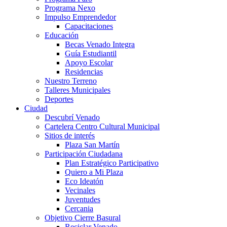
Programa Nexo
Impulso Emprendedor
Capacitaciones
Educación
Becas Venado Integra
Guía Estudiantil
Apoyo Escolar
Residencias
Nuestro Terreno
Talleres Municipales
Deportes
Ciudad
Descubrí Venado
Cartelera Centro Cultural Municipal
Sitios de interés
Plaza San Martín
Participación Ciudadana
Plan Estratégico Participativo
Quiero a Mi Plaza
Eco Ideatón
Vecinales
Juventudes
Cercania
Objetivo Cierre Basural
Reciclar Venado