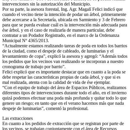
intervenciones sin la autorización del Municipio.
Por su parte, la asesora forestal, Ing. Agr. Magalí Felici indicó que
cuando el vecino tiene la intención de podar un árbol, primeramente
debe acercarse a la Secretaría, ubicada en Sarmiento y 3 de Febrero
para que se pueda evaluar cuál es la intervención más adecuada para
ése árbol, y en el caso de realizarla de manera particular, debe
contratar a un Podador Registrado, en el marco de la Ordenanza
Municipal Nº 4365/2013.
“Actualmente estamos realizando tareas de poda en todos los barrios
de la ciudad, como el despeje de cableado, de luminarias y el
levantamiento de copa”, explicó la asesora y agregó: “Además todos
los pedidos que los vecinos van realizando se incorporan a nuestro
cronograma de trabajo por barrio”.
Felici explicó que es importante destacar que en cuanto a la poda se
debe respetar las características propias de cada árbol, y que si es
mal realizada, atenta con la calidad de vida de ése ejemplar.
“Con el equipo de trabajo del área de Espacios Públicos, realizamos
diferentes tipos de intervenciones durante todo el año, en el invierno
quizá podemos efectuar una poda más profunda y quitar todo lo que
genere un riesgo; en tanto que en el verano hacemos más que nada
despeje de luminarias”, comentó la profesional.
Las extracciones
En cuanto a los pedidos de extracción que se registran por parte de
los vecinos, se trabajan conjuntamente con el área de Recursos