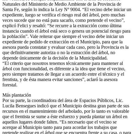
Naturales del Ministerio de Medio Ambiente de la Provincia de
Santa Fe, según lo indica la Ley Nº 9004. “El vecino debe iniciar un
expediente, luego se verifica el riesgo real del árbol, pero muchas
veces sucede que no está para sacarlo, como pretende el vecino”,
explicó Felici y resaltó: “Se recurre a la extracción como última
instancia cuando el árbol está seco o genera un potencial riesgo para
la población”. Vale reiterar que siempre el vecino debe iniciar un
expediente de pedido de extracción en el Municipio, para que la
asesora pueda constatar y evaluar cada caso, pero la Provincia es la
que definitivamente autoriza o no la extracción del árbol, no
depende únicamente de la decisión de la Municipalidad.
“El criterio que nosotros tenemos técnicamente para mantener al
árbol con funcionalidad, es diferente a la idea que tiene el vecino,
pero siempre tratamos de llegar a un acuerdo entre el técnico y el
frentista, y de ésta manera evitar sanciones”, aclaró la asesora
forestal.
Más plantación
Por su parte, la coordinadora del área de Espacios Públicos, Lic.
Lucila Bensegues indicó que el Municipio destina gran parte de sus
recursos en el mantenimiento del arbolado, por lo tanto es valorable
que el frentista se sume a éste esfuerzo y pueda plantar un árbol en
aquellos lugares donde falten. “Es necesario que el vecino se
acerque al Municipio tanto para para acordar los trabajos que
pretende realizar en el árbol que se encuentra frente a su casa, o para