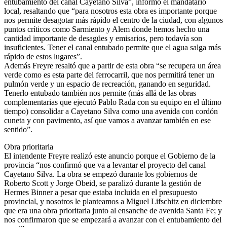
entubamiento del canal Cayetano Silva”, informó el mandatario
local, resaltando que “para nosotros esta obra es importante porque
nos permite desagotar más rápido el centro de la ciudad, con algunos
puntos críticos como Sarmiento y Alem donde hemos hecho una
cantidad importante de desagües y emisarios, pero todavía son
insuficientes. Tener el canal entubado permite que el agua salga más
rápido de estos lugares”.
Además Freyre resaltó que a partir de esta obra “se recupera un área
verde como es esta parte del ferrocarril, que nos permitirá tener un
pulmón verde y un espacio de recreación, ganando en seguridad.
Tenerlo entubado también nos permite (más allá de las obras
complementarias que ejecutó Pablo Rada con su equipo en el último
tiempo) consolidar a Cayetano Silva como una avenida con cordón
cuneta y con pavimento, así que vamos a avanzar también en ese
sentido”.
Obra prioritaria
El intendente Freyre realizó este anuncio porque el Gobierno de la
provincia “nos confirmó que va a levantar el proyecto del canal
Cayetano Silva. La obra se empezó durante los gobiernos de
Roberto Scott y Jorge Obeid, se paralizó durante la gestión de
Hermes Binner a pesar que estaba incluida en el presupuesto
provincial, y nosotros le planteamos a Miguel Lifschitz en diciembre
que era una obra prioritaria junto al ensanche de avenida Santa Fe; y
nos confirmaron que se empezará a avanzar con el entubamiento del