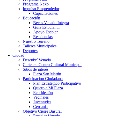
Programa Nexo
Impulso Emprendedor
Capacitaciones
Educación
Becas Venado Integra
Guía Estudiantil
Apoyo Escolar
Residencias
Nuestro Terreno
Talleres Municipales
Deportes
Ciudad
Descubrí Venado
Cartelera Centro Cultural Municipal
Sitios de interés
Plaza San Martín
Participación Ciudadana
Plan Estratégico Participativo
Quiero a Mi Plaza
Eco Ideatón
Vecinales
Juventudes
Cercania
Objetivo Cierre Basural
Reciclar Venado