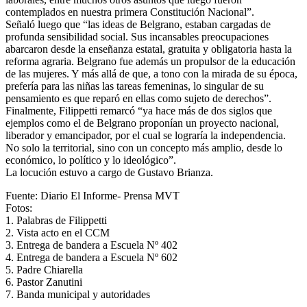
contemplados en nuestra primera Constitución Nacional”.
Señaló luego que “las ideas de Belgrano, estaban cargadas de
profunda sensibilidad social. Sus incansables preocupaciones
abarcaron desde la enseñanza estatal, gratuita y obligatoria hasta la
reforma agraria. Belgrano fue además un propulsor de la educación
de las mujeres. Y más allá de que, a tono con la mirada de su época,
prefería para las niñas las tareas femeninas, lo singular de su
pensamiento es que reparó en ellas como sujeto de derechos”.
Finalmente, Filippetti remarcó “ya hace más de dos siglos que
ejemplos como el de Belgrano proponían un proyecto nacional,
liberador y emancipador, por el cual se lograría la independencia.
No solo la territorial, sino con un concepto más amplio, desde lo
económico, lo político y lo ideológico”.
La locución estuvo a cargo de Gustavo Brianza.
Fuente: Diario El Informe- Prensa MVT
Fotos:
1. Palabras de Filippetti
2. Vista acto en el CCM
3. Entrega de bandera a Escuela Nº 402
4. Entrega de bandera a Escuela Nº 602
5. Padre Chiarella
6. Pastor Zanutini
7. Banda municipal y autoridades