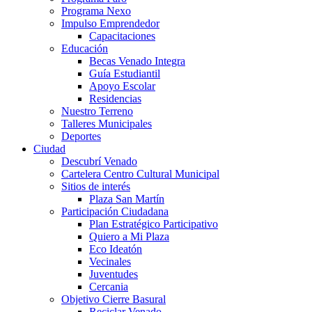
Programa Nexo
Impulso Emprendedor
Capacitaciones
Educación
Becas Venado Integra
Guía Estudiantil
Apoyo Escolar
Residencias
Nuestro Terreno
Talleres Municipales
Deportes
Ciudad
Descubrí Venado
Cartelera Centro Cultural Municipal
Sitios de interés
Plaza San Martín
Participación Ciudadana
Plan Estratégico Participativo
Quiero a Mi Plaza
Eco Ideatón
Vecinales
Juventudes
Cercania
Objetivo Cierre Basural
Reciclar Venado