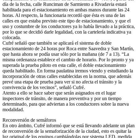
día de la fecha, calle Runciman de Sarmiento a Rivadavia estará
habilitada para el estacionamiento en ambas manos durante las 24
horas. Al respecto, la funcionaria recordó que ésta es una de las
calles en que estaba previsto este tipo de estacionamiento, y que el
uso y costumbre de los conductores ya lo había llevado a la práctica,
por lo que se decidió darle legalidad, con la cartelería indicativa ya
colocada.
Cufré señaló que también se aplicará el sistema de doble
estacionamiento de 24 horas por Roca entre Saavedra y San Martín,
que hasta ahora se podía usar sólo por la mañana (de 7 a 13). “La
misma ordenanza establece el cambio de horario. Por lo pronto y ya
superada la prueba piloto en esta calle, el doble estacionamiento
queda habilitado. En forma paulatina iremos viendo y estudiando la
incorporación de otras calles establecidas en la norma, que además
prevé una etapa de prueba para ver si no afecta el tránsito y la
convivencia de los vecinos”, señaló Cufré.
Atento a ello se hace saber que serán asignados en el lugar
inspectores de tránsito, de manera preventiva y por un tiempo
determinado, para que adviertan a los conductores sobre la nueva
modalidad.
Reconversión de semáforos
En otro ámbito, Cufré informó que se está llevando adelante un plan
de reconversión de la semaforización de la ciudad, esto es quitar la
luz original de los equipos cambiándolas por sistema LED, medida