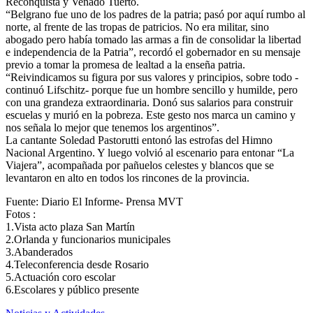
Reconquista y Venado Tuerto.
“Belgrano fue uno de los padres de la patria; pasó por aquí rumbo al
norte, al frente de las tropas de patricios. No era militar, sino
abogado pero había tomado las armas a fin de consolidar la libertad
e independencia de la Patria”, recordó el gobernador en su mensaje
previo a tomar la promesa de lealtad a la enseña patria.
“Reivindicamos su figura por sus valores y principios, sobre todo -
continuó Lifschitz- porque fue un hombre sencillo y humilde, pero
con una grandeza extraordinaria. Donó sus salarios para construir
escuelas y murió en la pobreza. Este gesto nos marca un camino y
nos señala lo mejor que tenemos los argentinos”.
La cantante Soledad Pastorutti entonó las estrofas del Himno
Nacional Argentino. Y luego volvió al escenario para entonar “La
Viajera”, acompañada por pañuelos celestes y blancos que se
levantaron en alto en todos los rincones de la provincia.
Fuente: Diario El Informe- Prensa MVT
Fotos :
1.Vista acto plaza San Martín
2.Orlanda y funcionarios municipales
3.Abanderados
4.Teleconferencia desde Rosario
5.Actuación coro escolar
6.Escolares y público presente