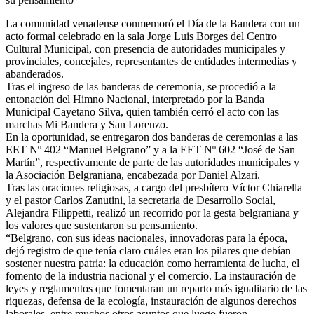
La comunidad venadense conmemoró el Día de la Bandera con un
acto formal celebrado en la sala Jorge Luis Borges del Centro
Cultural Municipal, con presencia de autoridades municipales y
provinciales, concejales, representantes de entidades intermedias y
abanderados.
Tras el ingreso de las banderas de ceremonia, se procedió a la
entonación del Himno Nacional, interpretado por la Banda
Municipal Cayetano Silva, quien también cerró el acto con las
marchas Mi Bandera y San Lorenzo.
En la oportunidad, se entregaron dos banderas de ceremonias a las
EET Nº 402 “Manuel Belgrano” y a la EET Nº 602 “José de San
Martín”, respectivamente de parte de las autoridades municipales y
la Asociación Belgraniana, encabezada por Daniel Alzari.
Tras las oraciones religiosas, a cargo del presbítero Víctor Chiarella
y el pastor Carlos Zanutini, la secretaria de Desarrollo Social,
Alejandra Filippetti, realizó un recorrido por la gesta belgraniana y
los valores que sustentaron su pensamiento.
“Belgrano, con sus ideas nacionales, innovadoras para la época,
dejó registro de que tenía claro cuáles eran los pilares que debían
sostener nuestra patria: la educación como herramienta de lucha, el
fomento de la industria nacional y el comercio. La instauración de
leyes y reglamentos que fomentaran un reparto más igualitario de las
riquezas, defensa de la ecología, instauración de algunos derechos
laborales, entre muchos otros asuntos que luego fueron