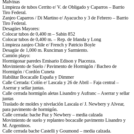
Malvinas
Limpieza de tubos Cerrito e/ V. de Obligado y Caparros – Barrio
Tiro Federal.
Zanjeo Caparros / Di Martino e/ Ayacucho y 3 de Febrero – Barrio
Tiro Federal.
Desagües Mayores:
Colocar tubos de 0,400 m – Sabin 852
Colocar tubos de 0,400 m. – Rep. de Irlanda y Long
Limpieza zanjeo Chile e/ French y Patricio Boyle
Desagüe de 1,000 m. Runciman y Sarmiento.
Camión playo:
Hormigonar paredes Emisario Edison y Piacenza.
Movimiento de Suelo / Pavimento de Hormigón / Bacheo de
Hormigón / Cordón Cuneta
Habilitar Bocacalle España y Dimmer
Calle Cerrada: Colón e/ Lascala y 26 de Abril – Faja central –
Aserrar y sellar juntas.
Calle cerrada hormigón aletas Lisandro y Aufranc – Aserrar y sellar
juntas
Traslado de moldes y nivelación Lascala e/ J. Newbery y Alvear,
para pavimento de hormigón.
Calle cerrada: bache Paz y Newbery – media calzada
Movimiento de suelo y replanteo bocacalle pavimento Lisandro y
M. Argentinos.
Calle cerrada bache Castelli y Goumond – media calzada.