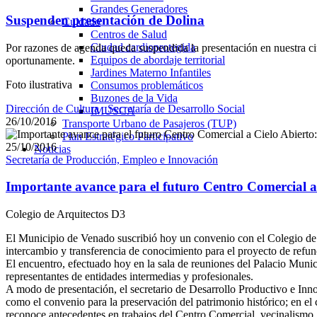
Grandes Generadores
Suspenden presentación de Dolina
Cuidado
Centros de Salud
Ciudad cardioprotegida
Por razones de agenda queda suspendida la presentación en nuestra c
Equipos de abordaje territorial
oportunamente.
Jardines Materno Infantiles
Foto ilustrativa
Consumos problemáticos
Buzones de la Vida
Dirección de Cultura
_Secretaría de Desarrollo Social
IMUSCA
26/10/2016
Transporte Urbano de Pasajeros (TUP)
Plan Estratégico Participativo
25/10/2016
Noticias
Secretaría de Producción, Empleo e Innovación
Importante avance para el futuro Centro Comercial a C
Colegio de Arquitectos D3
El Municipio de Venado suscribió hoy un convenio con el Colegio de 
intercambio y transferencia de conocimiento para el proyecto de refunc
El encuentro, efectuado hoy en la sala de reuniones del Palacio Munic
representantes de entidades intermedias y profesionales.
A modo de presentación, el secretario de Desarrollo Productivo e In
como el convenio para la preservación del patrimonio histórico; en el c
reconoce antecedentes en trabajos del Centro Comercial, vecinalismo