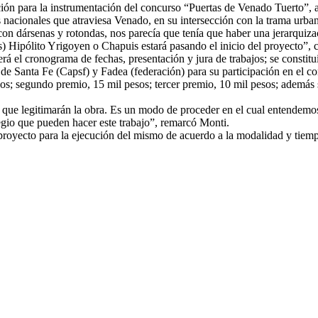
n para la instrumentación del concurso “Puertas de Venado Tuerto”, a ef
as nacionales que atraviesa Venado, en su intersección con la trama urba
, con dársenas y rotondas, nos parecía que tenía que haber una jerarquiz
) Hipólito Yrigoyen o Chapuis estará pasando el inicio del proyecto”, c
erá el cronograma de fechas, presentación y jura de trabajos; se constit
 de Santa Fe (Capsf) y Fadea (federación) para su participación en el c
esos; segundo premio, 15 mil pesos; tercer premio, 10 mil pesos; además
 que legitimarán la obra. Es un modo de proceder en el cual entendemo
gio que pueden hacer este trabajo”, remarcó Monti.
 proyecto para la ejecución del mismo de acuerdo a la modalidad y tiemp