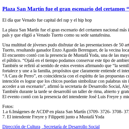
Plaza San Martín fue el gran escenario del certamen
El día que Venado fue capital del rap y el hip hop
La plaza San Martín fue el gran escenario del certamen nacional más 
país y que eligió a Venado Tuerto como su sede santafesina.
Una multitud de jóvenes pudo disfrutar de las presentaciones de 50 ar
Tuerto, resultando ganador Enzo Agustín Berenguer, de la vecina loca
El encuentro contó con la presencia de Mustafá Yoda, una de las mayor
el público. “Ojalá en el tiempo podamos conservar este tipo de ambient
También se refirió al sentido de estos eventos afirmando que “la semil
fortalece y une a la familia, propósitos que claramente entiende el in
“A Cara de Perro”, en coincidencia con el espíritu de las propuestas cu
intención es lograr que los chicos puedan simbolizar con palabras sin i
acceder a un escenario”, afirmó la secretaria de Desarrollo Social, Alej
También durante la tarde se desarrolló un taller de rima, abierto y grat
El evento contó con la presencia del intendente José Luis Freyre y mi
Fotos:
1.a 6.Imágenes de ACDP en plaza San Martín (3709- 3726- 3708- 37
7. El intendente Freyre y Filippetti junto a Mustafá Yoda
Dirección de Cultura
_Secretaría de Desarrollo Social