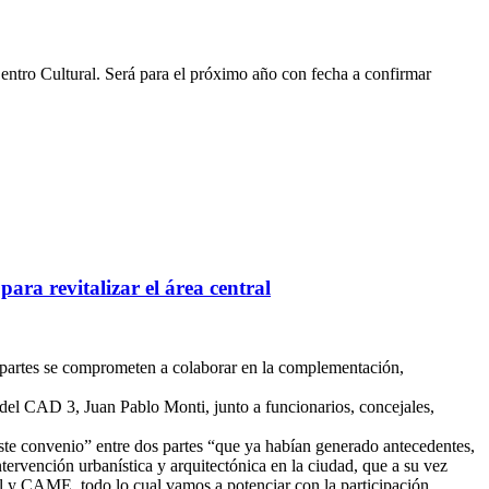
ntro Cultural. Será para el próximo año con fecha a confirmar
ara revitalizar el área central
 partes se comprometen a colaborar en la complementación,
e del CAD 3, Juan Pablo Monti, junto a funcionarios, concejales,
ste convenio” entre dos partes “que ya habían generado antecedentes,
ntervención urbanística y arquitectónica en la ciudad, que a su vez
l y CAME, todo lo cual vamos a potenciar con la participación