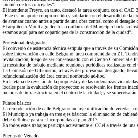
también de los concejales”.
El intendente Freyre, en tanto, destacó la tarea conjunta con el CAD 
“Este es un aporte comprometido y solidario con el desarrollo de la 
de avanzar cuanto antes a partir de una obra central como el desagüe 
El arquitecto Monti agradeció la confianza del Municipio hacia su inst
estamos aquí para ser copartícipes de la construcción de la ciudad”.
Profesional designado
El convenio de asistencia técnica estipula que a través de su Comisió
sobre intervención en calle Belgrano, área comprendida en Z1. Tendrá
revitalización, luego de ser consensuado con el Centro Comercial e Ind
la mecánica de trabajo mediante reuniones periódicas realizadas en e
La Comisión de Urbanismo, a través del profesional designado, llevará 
refuncionalización del área central nombrado ad-hoc.
En la etapa de revisión de la propuesta y de las ordenanzas vinculadas,
locales para la evaluación de proyectos; se resolverán los frentes inac
mejoras de infraestructura en el centro de la ciudad; y se supervisarán 
Puntos básicos
La remodelación de calle Belgrano incluye unificación de veredas, co
El Municipio ya trabaja en tres ejes básicos: la eliminación de cablead
debe definirse para ser incorporadas al plan 2017.
En todos estos trabajos participa activamente el CCeI a través de una 
Puertas de Venado