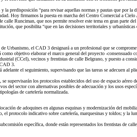
3 y la predisposición “para revisar aquellas normas y pautas que por la
ciudad. Hoy firmamos la puesta en marcha del Centro Comercial a Cielo
de calle Runciman, que nos permite resolver este tema en gran parte del
itución, que posibilita “que en las decisiones territoriales y urbanísti
n de Urbanismo, el CAD 3 designará a un profesional que se comprometer
 como objetivo elaborar el marco general del proyecto -consensuado co
ustrial (CCeI), vecinos y frentistas de calle Belgrano, y puesto a consid
l CAD 3.
adelante el seguimiento, supervisando que las tareas se adecuen al plie
 se supervisarán los protocolos establecidos del uso de espacio aéreo de
tivos del sector con alternativas posibles de adecuación y los usos espec
tipologías de cartelería normalizada.
locación de adoquines en algunas esquinas y modernización del mobiliar
o, el protocolo indicativo sobre cartelería, marquesinas y toldos; y la 
subcomisión específica, donde están representados los frentistas de call