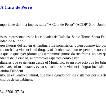
 “A Cara de Perro”
importante de rima improvisada “A Cara de Perro” (ACDP) Zoo- Juniors,
tistas, representantes de las ciudades de Rafaela, Santo Tomé, Santa Fe
lidad de Rufino.
es figuras del rap en Argentina y Latinoamérica, quien conmovido por l
e, no había violencia, ni drogas, ni alcohol, sentí un respeto que no ve
la que lo que ayer (domingo) sembramos juntos da sus frutos, no hay que
tendente de la ciudad, al promover espacios como éste”.
lturales que se generan desde el Municipio, es un proyecto que les brind
nsultarse ni maltratarse, evitar situaciones de violencia, lograr inclusi
andra Filippetti.
uito, en el Centro Cultural, que fue elogiado por los visitantes por sus 
embros de su gabinete.
34- 3700- 3713)