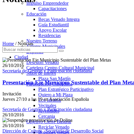
Impulso Emprendedor
Capacitaciones
Educación
Becas Venado Integra
Guía Estudiantil
Apoyo Escolar
Residencias
Nuestro Terreno
Home
/
Noticias
Talleres Municipales
Deportes
Ciudad
Descubrí Venado
26/10/2016
Cartelera Centro Cultural Municipal
Secretaría de Gestión y Participación ciudadana
Sitios de interés
Plaza San Martín
Presentación Eje Municipio Sustentable del Plan Met
Participación Ciudadana
Plan Estratégico Participativo
Invitación
Quiero a Mi Plaza
Jueves 27/10 a las 19 en Asociación Española
Eco Ideatón
Vecinales
Secretaría de Gestión y Participación ciudadana
Juventudes
26/10/2016
Cercania
Objetivo Cierre Basural
26/10/2016
Reciclar Venado
Dirección de Cultura
_Secretaría de Desarrollo Social
Bolsones verdes