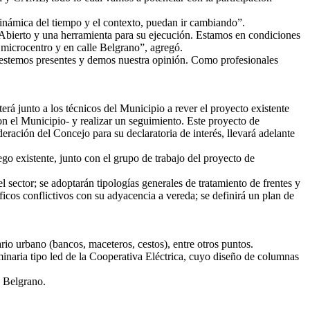
 dinámica del tiempo y el contexto, puedan ir cambiando”.
 Abierto y una herramienta para su ejecución. Estamos en condiciones
 microcentro y en calle Belgrano”, agregó.
cas estemos presentes y demos nuestra opinión. Como profesionales
á junto a los técnicos del Municipio a rever el proyecto existente
n el Municipio- y realizar un seguimiento. Este proyecto de
eración del Concejo para su declaratoria de interés, llevará adelante
go existente, junto con el grupo de trabajo del proyecto de
l sector; se adoptarán tipologías generales de tratamiento de frentes y
íficos conflictivos con su adyacencia a vereda; se definirá un plan de
io urbano (bancos, maceteros, cestos), entre otros puntos.
luminaria tipo led de la Cooperativa Eléctrica, cuyo diseño de columnas
e Belgrano.