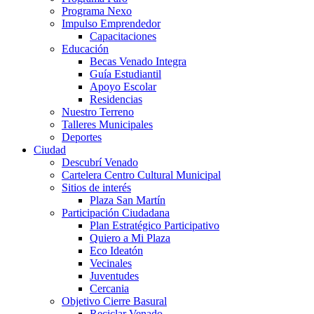
Programa Nexo
Impulso Emprendedor
Capacitaciones
Educación
Becas Venado Integra
Guía Estudiantil
Apoyo Escolar
Residencias
Nuestro Terreno
Talleres Municipales
Deportes
Ciudad
Descubrí Venado
Cartelera Centro Cultural Municipal
Sitios de interés
Plaza San Martín
Participación Ciudadana
Plan Estratégico Participativo
Quiero a Mi Plaza
Eco Ideatón
Vecinales
Juventudes
Cercania
Objetivo Cierre Basural
Reciclar Venado